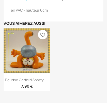
en PVC - hauteur 6cm
VOUS AIMEREZ AUSSI
favorite_border
Aperçu rapide

Figurine Garfield Sporty -...
7,90 €