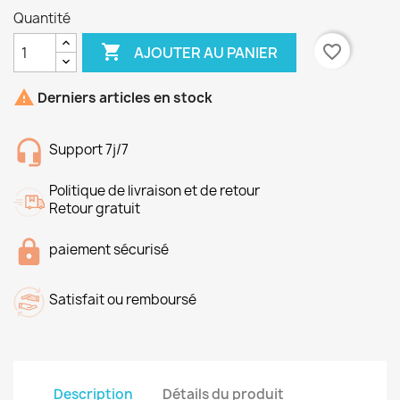
Quantité

favorite_border
AJOUTER AU PANIER

Derniers articles en stock
Support 7j/7
Politique de livraison et de retour
Retour gratuit
paiement sécurisé
Satisfait ou remboursé
Description
Détails du produit