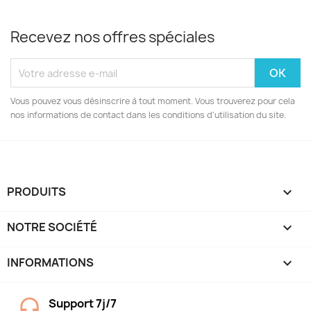
Recevez nos offres spéciales
Vous pouvez vous désinscrire à tout moment. Vous trouverez pour cela
nos informations de contact dans les conditions d'utilisation du site.
PRODUITS

NOTRE SOCIÉTÉ

INFORMATIONS
keyboard_arrow_down
Support 7j/7