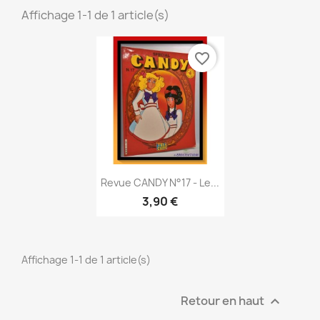
Affichage 1-1 de 1 article(s)
favorite_border
Aperçu rapide

Revue CANDY N°17 - Le...
3,90 €
Affichage 1-1 de 1 article(s)
Retour en haut
