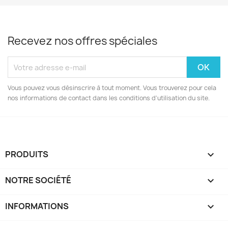
Recevez nos offres spéciales
Vous pouvez vous désinscrire à tout moment. Vous trouverez pour cela
nos informations de contact dans les conditions d'utilisation du site.
PRODUITS

NOTRE SOCIÉTÉ

INFORMATIONS
keyboard_arrow_down