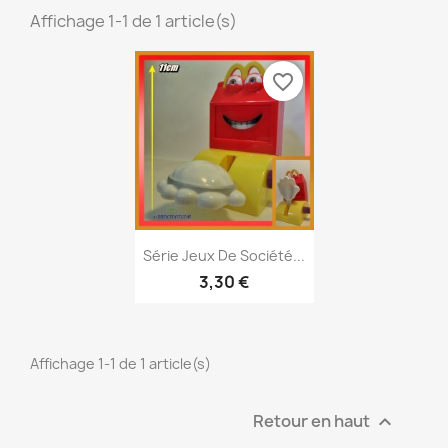
Affichage 1-1 de 1 article(s)
favorite_border
Aperçu rapide

Série Jeux De Société...
3,30 €
Affichage 1-1 de 1 article(s)
Retour en haut
