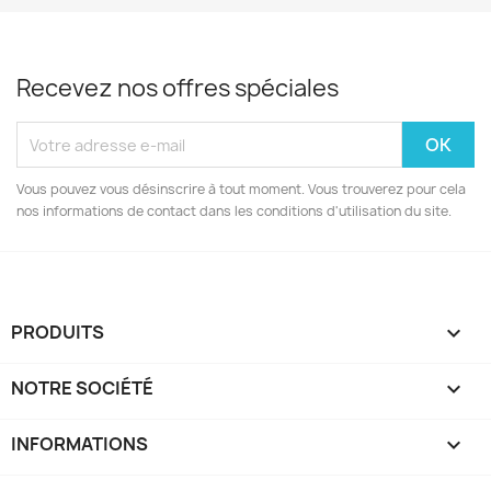
Recevez nos offres spéciales
Vous pouvez vous désinscrire à tout moment. Vous trouverez pour cela
nos informations de contact dans les conditions d'utilisation du site.
PRODUITS

NOTRE SOCIÉTÉ

INFORMATIONS
keyboard_arrow_down