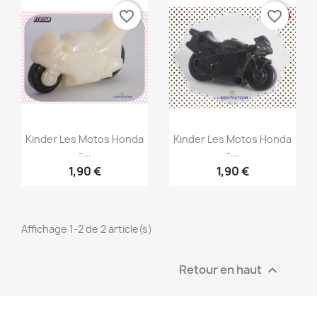
favorite_border
favorite_border
Aperçu rapide
Aperçu rapide


Kinder Les Motos Honda
Kinder Les Motos Honda
-...
-...
1,90 €
1,90 €
Affichage 1-2 de 2 article(s)
Retour en haut
