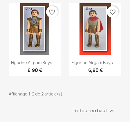
favorite_border
favorite_border
Aperçu rapide
Aperçu rapide


Figurine Airgam Boys -...
Figurine Airgam Boys -...
6,90 €
6,90 €
Affichage 1-2 de 2 article(s)
Retour en haut
