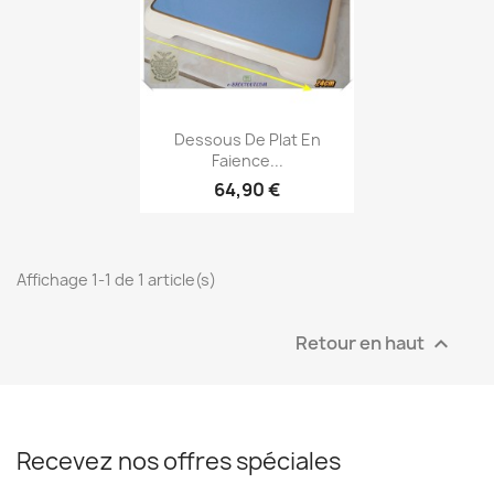
Aperçu rapide

Dessous De Plat En
Faience...
64,90 €
Affichage 1-1 de 1 article(s)
Retour en haut

Recevez nos offres spéciales