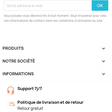
Vous pouvez vous désinscrire à tout moment. Vous trouverez pour cela
nos informations de contact dans les conditions d'utilisation du site.
PRODUITS

NOTRE SOCIÉTÉ

INFORMATIONS
keyboard_arrow_down
Support 7j/7
Politique de livraison et de retour
Retour gratuit