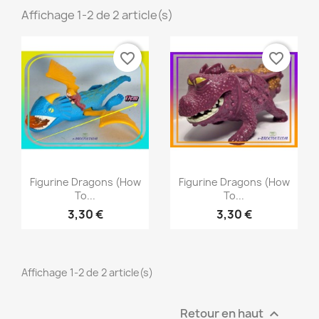
Affichage 1-2 de 2 article(s)
favorite_border
favorite_border
Aperçu rapide
Aperçu rapide


Figurine Dragons (How
Figurine Dragons (How
To...
To...
3,30 €
3,30 €
Affichage 1-2 de 2 article(s)
Retour en haut
