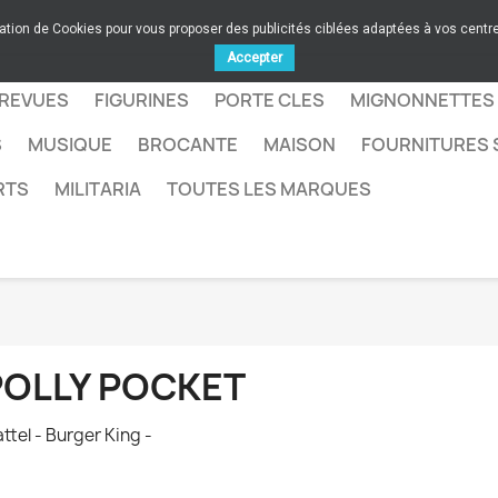
sation de Cookies pour vous proposer des publicités ciblées adaptées à vos centres
Accepter
 REVUES
FIGURINES
PORTE CLES
MIGNONNETTES
S
MUSIQUE
BROCANTE
MAISON
FOURNITURES 
RTS
MILITARIA
TOUTES LES MARQUES
POLLY POCKET
ttel - Burger King -