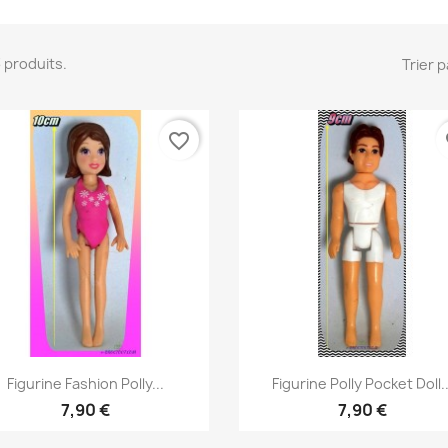
 3 produits.
Trier p
favorite_border
fa
Aperçu rapide
Aperçu rapide


Figurine Fashion Polly...
Figurine Polly Pocket Doll..
7,90 €
7,90 €