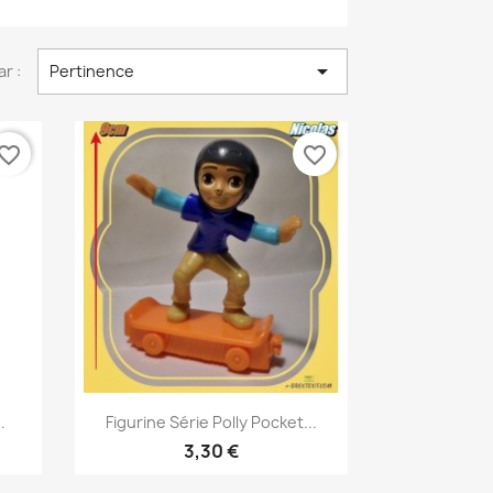

ar :
Pertinence
vorite_border
favorite_border
Aperçu rapide

.
Figurine Série Polly Pocket...
3,30 €