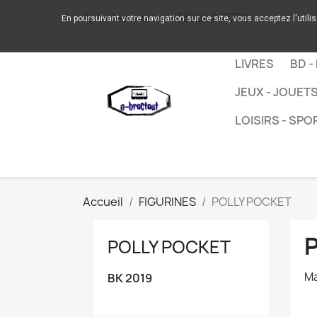
Appelez-nous :
+33664267772
En poursuivant votre navigation sur ce site, vous acceptez l'utili
LIVRES
BD -
JEUX - JOUET
LOISIRS - SPO
Accueil
FIGURINES
POLLY POCKET
POLLY POCKET
Ma
BK 2019