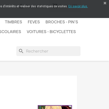
shopping_cart

Panier
(0)
Connexion
 d'intérêts et réaliser des statistiques de visites.
En savoir plus.
TIMBRES
FEVES
BROCHES - PIN'S
SCOLAIRES
VOITURES - BICYCLETTES
search