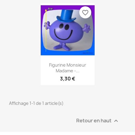
favorite_border
Aperçu rapide

Figurine Monsieur
Madame -...
3,30 €
Affichage 1-1 de 1 article(s)
Retour en haut
