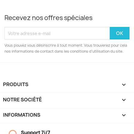
Recevez nos offres spéciales
Vous pouvez vous désinscrire à tout moment. Vous trouverez pour cela
nos informations de contact dans les conditions d'utilisation du site.
PRODUITS

NOTRE SOCIÉTÉ

INFORMATIONS
keyboard_arrow_down
Support 7j/7