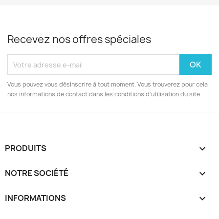
Recevez nos offres spéciales
Vous pouvez vous désinscrire à tout moment. Vous trouverez pour cela
nos informations de contact dans les conditions d'utilisation du site.
PRODUITS

NOTRE SOCIÉTÉ

INFORMATIONS
keyboard_arrow_down