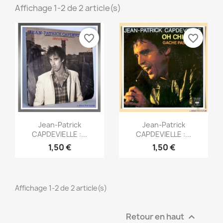
Affichage 1-2 de 2 article(s)
favorite_border
favorite_border
Aperçu rapide
Aperçu rapide


Jean-Patrick
Jean-Patrick
CAPDEVIELLE :...
CAPDEVIELLE :...
1,50 €
1,50 €
Affichage 1-2 de 2 article(s)
Retour en haut
