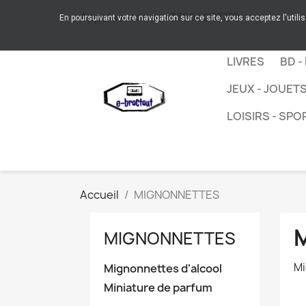
Appelez-nous :
+33664267772
En poursuivant votre navigation sur ce site, vous acceptez l'utili
LIVRES
BD -
JEUX - JOUET
LOISIRS - SPO
Accueil
MIGNONNETTES
MIGNONNETTES
Mi
Mignonnettes d'alcool
Miniature de parfum