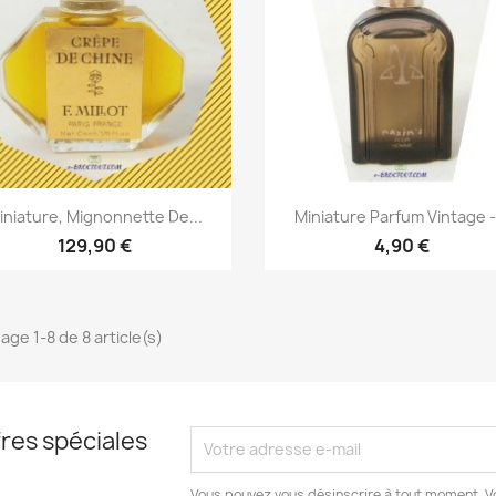
Aperçu rapide
Aperçu rapide


iniature, Mignonnette De...
Miniature Parfum Vintage -.
129,90 €
4,90 €
age 1-8 de 8 article(s)
res spéciales
Vous pouvez vous désinscrire à tout moment. V