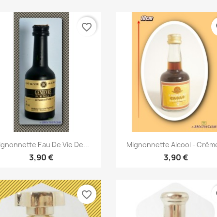
favorite_border
fa
Aperçu rapide
Aperçu rapide


ignonnette Eau De Vie De...
Mignonnette Alcool - Crème
3,90 €
3,90 €
favorite_border
fa