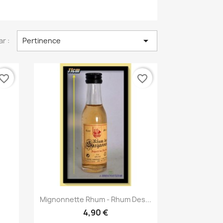

ar :
Pertinence
vorite_border
favorite_border
Aperçu rapide

.
Mignonnette Rhum - Rhum Des...
4,90 €