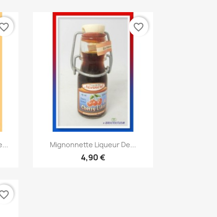
vorite_border
favorite_border
Aperçu rapide

...
Mignonnette Liqueur De...
4,90 €
vorite_border