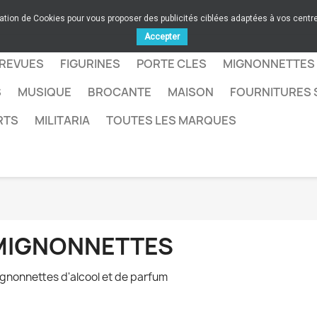
sation de Cookies pour vous proposer des publicités ciblées adaptées à vos centres
Accepter
 REVUES
FIGURINES
PORTE CLES
MIGNONNETTES
S
MUSIQUE
BROCANTE
MAISON
FOURNITURES 
RTS
MILITARIA
TOUTES LES MARQUES
MIGNONNETTES
gnonnettes d'alcool et de parfum