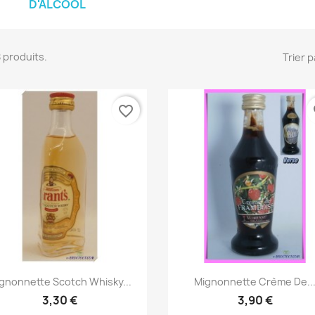
D'ALCOOL
 8 produits.
Trier p
favorite_border
fa
Aperçu rapide
Aperçu rapide


gnonnette Scotch Whisky...
Mignonnette Crème De..
3,30 €
3,90 €