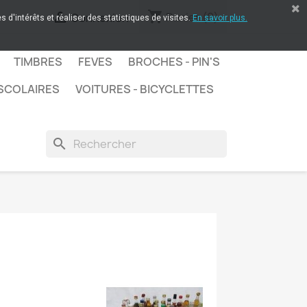
shopping_cart

Panier
(0)
Connexion
 d'intérêts et réaliser des statistiques de visites.
En savoir plus.
TIMBRES
FEVES
BROCHES - PIN'S
SCOLAIRES
VOITURES - BICYCLETTES
search