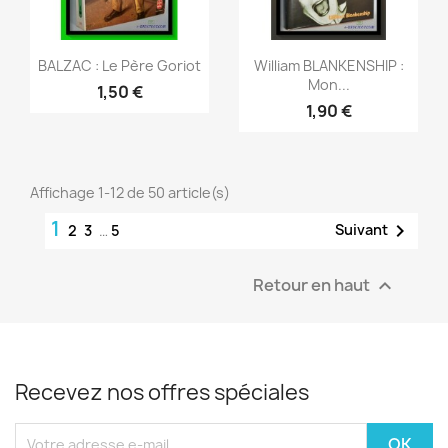
Aperçu rapide
Aperçu rapide


BALZAC : Le Père Goriot
William BLANKENSHIP :
Mon...
1,50 €
1,90 €
Affichage 1-12 de 50 article(s)
1

Suivant
2
3
…
5
Retour en haut

Recevez nos offres spéciales