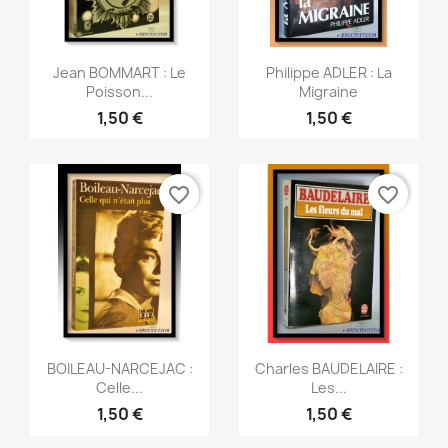
Aperçu rapide
Aperçu rapide


Jean BOMMART : Le
Philippe ADLER : La
Poisson...
Migraine
1,50 €
1,50 €
favorite_border
favorite_border
Aperçu rapide
Aperçu rapide


BOILEAU-NARCEJAC :
Charles BAUDELAIRE :
Celle...
Les...
1,50 €
1,50 €