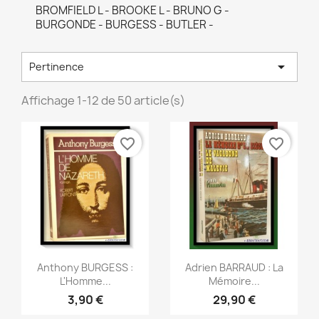
BROMFIELD L - BROOKE L - BRUNO G -
BURGONDE - BURGESS - BUTLER -

Pertinence
Affichage 1-12 de 50 article(s)
favorite_border
favorite_border
Aperçu rapide
Aperçu rapide


Anthony BURGESS :
Adrien BARRAUD : La
L'Homme...
Mémoire...
3,90 €
29,90 €