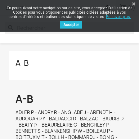
shopping_cart


(0)
En poursuivant votre navigation sur ce site, vous acceptez l'utilisation de
Cookies pour vous proposer des publicités ciblées adaptées à vos
centres d'intérêts et réaliser des statistiques de visites.
En savoir plus.
Accepter
search
A-B
A-B
ADLER P - ANDRY R - ANGLADE J - ARENDT H -
AUDOUARD Y - BALDACCI D - BALZAC - BAUDIS D
- BEATY D - BEAUDELAIRE C - BENCHLEY P -
BENNETT S - BLANKENSHIP W - BOILEAU P -
BOITEUX M.T - BOLL H - BOMMARD J - BON G -