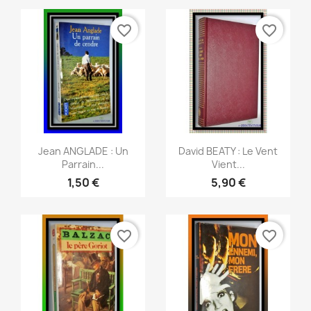
favorite_border
favorite_border
Aperçu rapide
Aperçu rapide


Jean ANGLADE : Un
David BEATY : Le Vent
Parrain...
Vient...
1,50 €
5,90 €
favorite_border
favorite_border