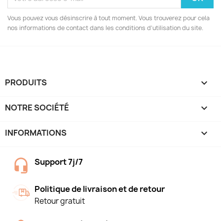
Vous pouvez vous désinscrire à tout moment. Vous trouverez pour cela
nos informations de contact dans les conditions d'utilisation du site.
PRODUITS

NOTRE SOCIÉTÉ

INFORMATIONS
keyboard_arrow_down
Support 7j/7
Politique de livraison et de retour
Retour gratuit