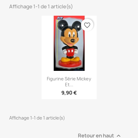
Affichage 1-1 de 1 article(s)
favorite_border
Aperçu rapide

Figurine Série Mickey
Et...
9,90 €
Affichage 1-1 de 1 article(s)
Retour en haut
