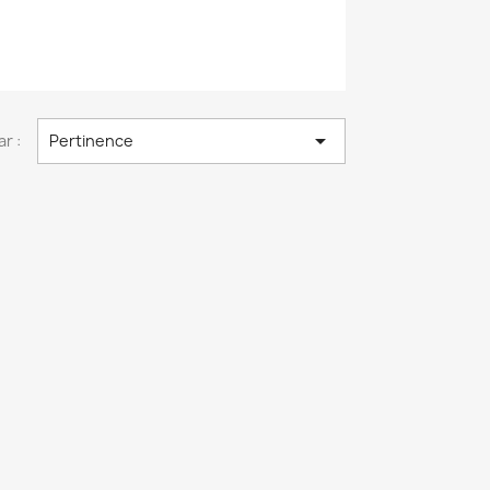

ar :
Pertinence