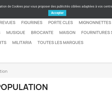
sation de Cookies pour vous proposer des publicités ciblées adaptées à vos centres
Accepter
 REVUES
FIGURINES
PORTE CLES
MIGNONNETTES
S
MUSIQUE
BROCANTE
MAISON
FOURNITURES 
RTS
MILITARIA
TOUTES LES MARQUES
tion
POPULATION