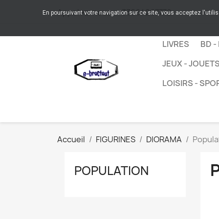
Appelez-nous :
+33664267772
En poursuivant votre navigation sur ce site, vous acceptez l'utili
LIVRES
BD -
JEUX - JOUET
LOISIRS - SPO
Accueil
FIGURINES
DIORAMA
Popula
POPULATION