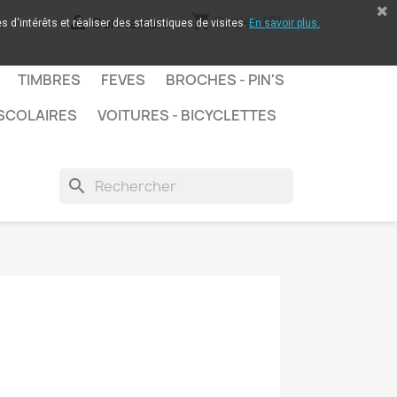
shopping_cart

Panier
(0)
Connexion
 d'intérêts et réaliser des statistiques de visites.
En savoir plus.
TIMBRES
FEVES
BROCHES - PIN'S
SCOLAIRES
VOITURES - BICYCLETTES
search