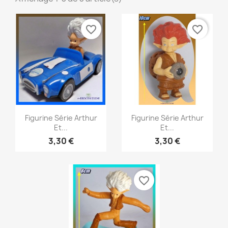
favorite_border
favorite_border
Aperçu rapide
Aperçu rapide


Figurine Série Arthur
Figurine Série Arthur
Et...
Et...
3,30 €
3,30 €
favorite_border