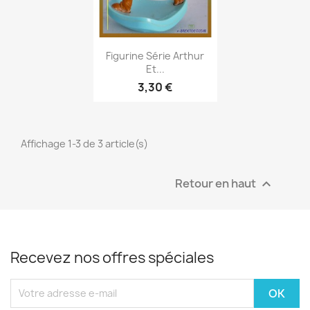
Aperçu rapide

Figurine Série Arthur
Et...
3,30 €
Affichage 1-3 de 3 article(s)
Retour en haut

Recevez nos offres spéciales