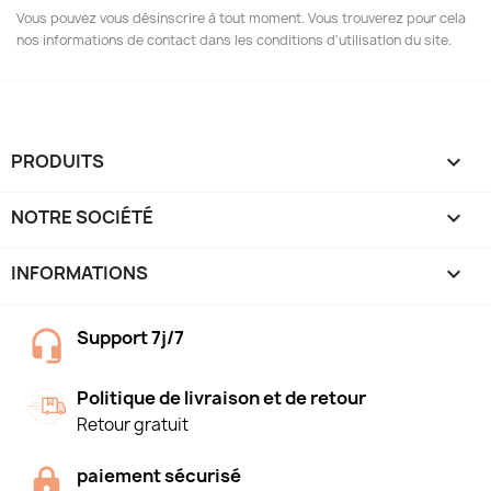
Vous pouvez vous désinscrire à tout moment. Vous trouverez pour cela
nos informations de contact dans les conditions d'utilisation du site.
PRODUITS

NOTRE SOCIÉTÉ

INFORMATIONS
keyboard_arrow_down
Support 7j/7
Politique de livraison et de retour
Retour gratuit
paiement sécurisé