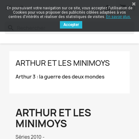
shopping_cart


(0)
En poursuivant votre navigation sur ce site, vous acceptez l'utilisation de
Cookies pour vous proposer des publicités ciblées adaptées à vos
centres d'intérêts et réaliser des statistiques de visites.
En savoir plus.
Accepter
search
ARTHUR ET LES MINIMOYS
Arthur 3 : la guerre des deux mondes
ARTHUR ET LES
MINIMOYS
Séries 2010 -