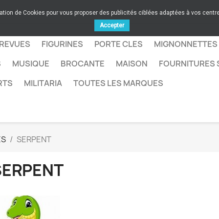
sation de Cookies pour vous proposer des publicités ciblées adaptées à vos centres
Accepter
 REVUES
FIGURINES
PORTE CLES
MIGNONNETTES
S
MUSIQUE
BROCANTE
MAISON
FOURNITURES 
RTS
MILITARIA
TOUTES LES MARQUES
ES
SERPENT
SERPENT