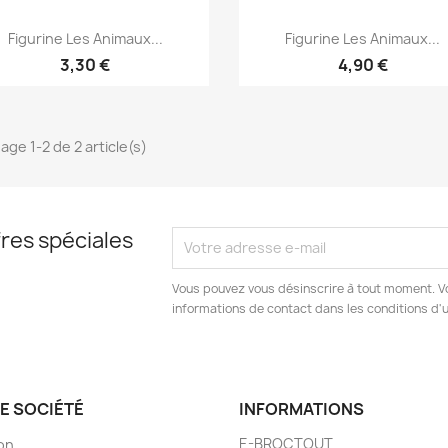
Aperçu rapide
Aperçu rapide


Figurine Les Animaux...
Figurine Les Animaux...
3,30 €
4,90 €
age 1-2 de 2 article(s)
res spéciales
Vous pouvez vous désinscrire à tout moment. V
informations de contact dans les conditions d'ut
E SOCIÉTÉ
INFORMATIONS
E-BROCTOUT
son