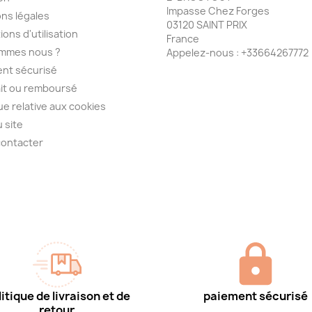
Impasse Chez Forges
ns légales
03120 SAINT PRIX
ions d'utilisation
France
ommes nous ?
Appelez-nous :
+33664267772
nt sécurisé
ait ou remboursé
que relative aux cookies
u site
contacter
itique de livraison et de
paiement sécurisé
retour