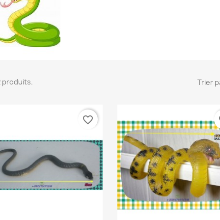
 2 produits.
Trier p
favorite_border
fa