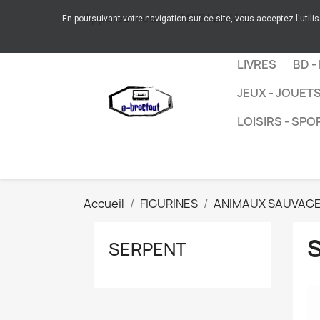
Appelez-nous :
+33664267772
En poursuivant votre navigation sur ce site, vous acceptez l'utili
LIVRES
BD -
JEUX - JOUET
LOISIRS - SPO
Accueil
FIGURINES
ANIMAUX SAUVAG
SERPENT