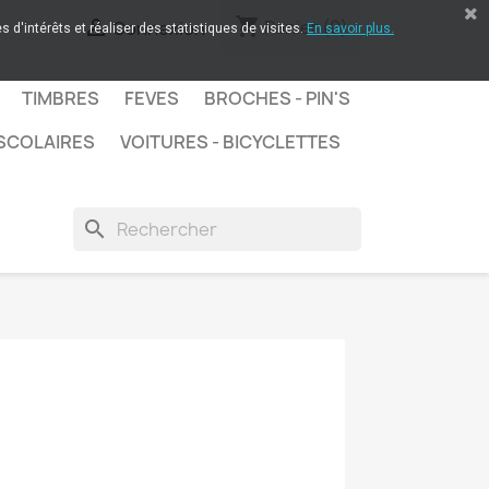
shopping_cart

Panier
(0)
Connexion
 d'intérêts et réaliser des statistiques de visites.
En savoir plus.
TIMBRES
FEVES
BROCHES - PIN'S
SCOLAIRES
VOITURES - BICYCLETTES
search