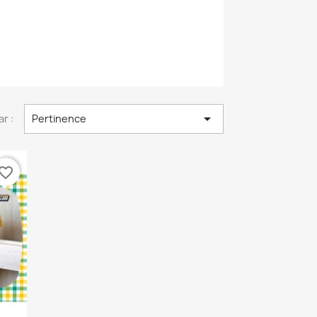

ar :
Pertinence
vorite_border