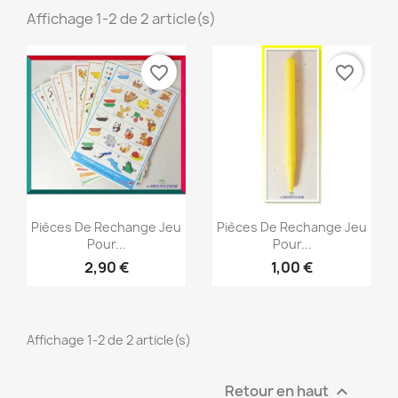
Affichage 1-2 de 2 article(s)
favorite_border
favorite_border
Aperçu rapide
Aperçu rapide


Pièces De Rechange Jeu
Pièces De Rechange Jeu
Pour...
Pour...
2,90 €
1,00 €
Affichage 1-2 de 2 article(s)
Retour en haut
