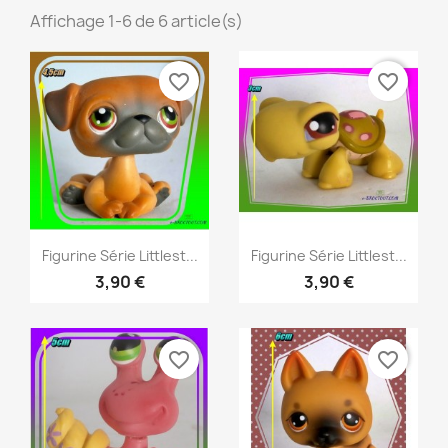
Affichage 1-6 de 6 article(s)
favorite_border
favorite_border
Aperçu rapide
Aperçu rapide


Figurine Série Littlest...
Figurine Série Littlest...
3,90 €
3,90 €
favorite_border
favorite_border