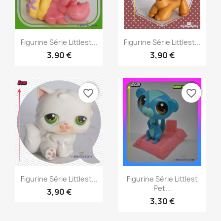
Aperçu rapide
Aperçu rapide


Figurine Série Littlest...
Figurine Série Littlest...
3,90 €
3,90 €
favorite_border
favorite_border
Aperçu rapide
Aperçu rapide


Figurine Série Littlest...
Figurine Série Littlest
Pet...
3,90 €
3,30 €