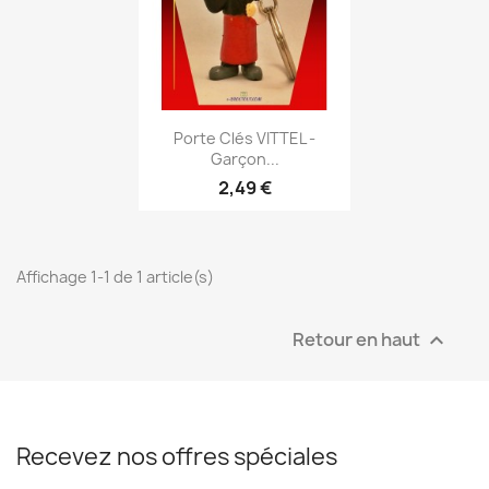
Aperçu rapide

Porte Clés VITTEL -
Garçon...
2,49 €
Affichage 1-1 de 1 article(s)
Retour en haut

Recevez nos offres spéciales