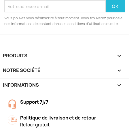
Vous pouvez vous désinscrire à tout moment. Vous trouverez pour cela
nos informations de contact dans les conditions d'utilisation du site.
PRODUITS

NOTRE SOCIÉTÉ

INFORMATIONS
keyboard_arrow_down
Support 7j/7
Politique de livraison et de retour
Retour gratuit