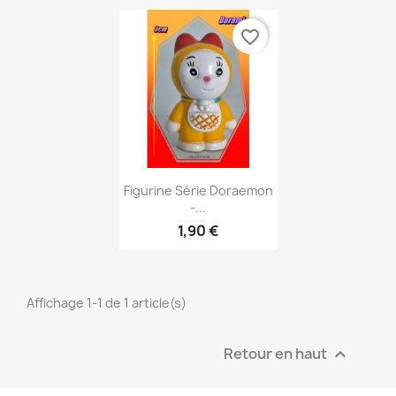
favorite_border
Aperçu rapide

Figurine Série Doraemon
-...
1,90 €
Affichage 1-1 de 1 article(s)
Retour en haut
