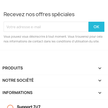
Recevez nos offres spéciales
Vous pouvez vous désinscrire à tout moment. Vous trouverez pour cela
nos informations de contact dans les conditions d'utilisation du site.
PRODUITS

NOTRE SOCIÉTÉ

INFORMATIONS
keyboard_arrow_down
Support 7j/7