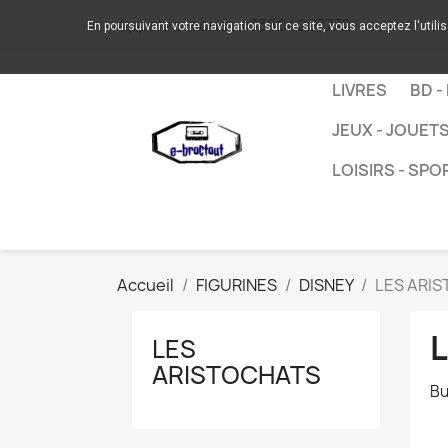
Appelez-nous :
+33664267772
En poursuivant votre navigation sur ce site, vous acceptez l'utili
LIVRES
BD -
JEUX - JOUET
LOISIRS - SPO
Accueil
FIGURINES
DISNEY
LES ARI
LES
ARISTOCHATS
Bu