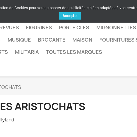
sation de Cookies pour vous proposer des publicités ciblées adaptées à vos centres
Accepter
 REVUES
FIGURINES
PORTE CLES
MIGNONNETTES
S
MUSIQUE
BROCANTE
MAISON
FOURNITURES 
RTS
MILITARIA
TOUTES LES MARQUES
STOCHATS
LES ARISTOCHATS
llyland -