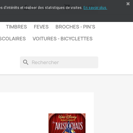
shopping_cart

Panier
(0)
Connexion
 d'intérêts et réaliser des statistiques de visites.
En savoir plus.
TIMBRES
FEVES
BROCHES - PIN'S
SCOLAIRES
VOITURES - BICYCLETTES
search