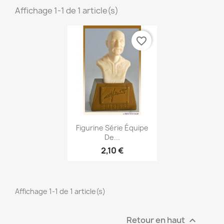
Affichage 1-1 de 1 article(s)
favorite_border
Aperçu rapide

Figurine Série Équipe
De...
2,10 €
Affichage 1-1 de 1 article(s)
Retour en haut
