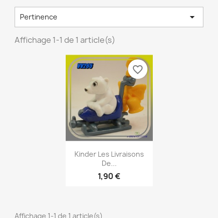

Pertinence
Affichage 1-1 de 1 article(s)
favorite_border
Aperçu rapide

Kinder Les Livraisons
De...
1,90 €
Affichage 1-1 de 1 article(s)