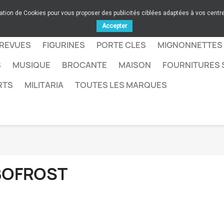
sation de Cookies pour vous proposer des publicités ciblées adaptées à vos centres
Accepter
 REVUES
FIGURINES
PORTE CLES
MIGNONNETTES
S
MUSIQUE
BROCANTE
MAISON
FOURNITURES 
RTS
MILITARIA
TOUTES LES MARQUES
BOFROST