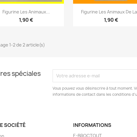
Aperçu rapide
Aperçu rapide


Figurine Les Animaux...
Figurine Les Animaux De La.
1,90 €
1,90 €
age 1-2 de 2 article(s)
res spéciales
Vous pouvez vous désinscrire à tout moment. V
informations de contact dans les conditions d'ut
E SOCIÉTÉ
INFORMATIONS
E-BROCTOUT
son