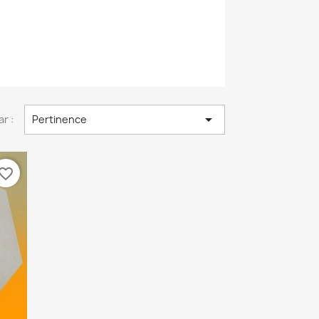

ar :
Pertinence
vorite_border