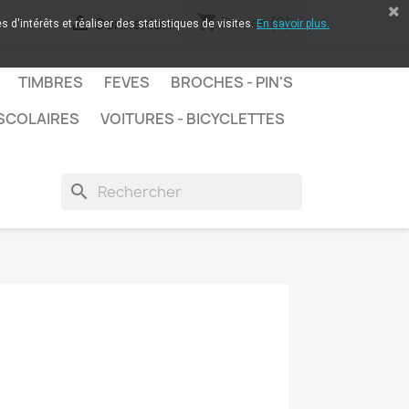
shopping_cart

Panier
(0)
Connexion
 d'intérêts et réaliser des statistiques de visites.
En savoir plus.
TIMBRES
FEVES
BROCHES - PIN'S
SCOLAIRES
VOITURES - BICYCLETTES
search