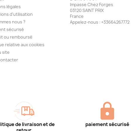
Impasse Chez Forges
ns légales
03120 SAINT PRIX
ions d'utilisation
France
ommes nous ?
Appelez-nous :
+33664267772
nt sécurisé
ait ou remboursé
que relative aux cookies
u site
contacter
itique de livraison et de
paiement sécurisé
retour