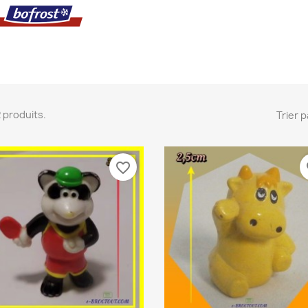
 2 produits.
Trier p
favorite_border
fa