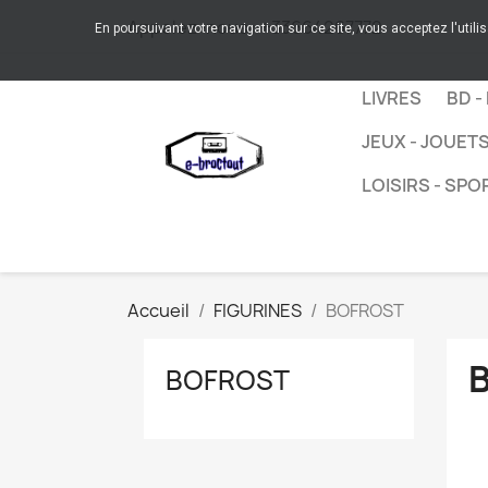
Appelez-nous :
+33664267772
En poursuivant votre navigation sur ce site, vous acceptez l'utili
LIVRES
BD -
JEUX - JOUET
LOISIRS - SPO
Accueil
FIGURINES
BOFROST
BOFROST