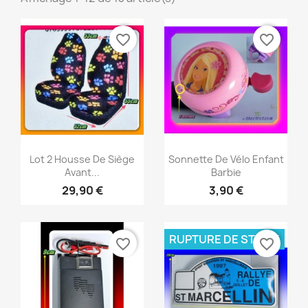
favorite_border
favorite_border
Aperçu rapide
Aperçu rapide


Lot 2 Housse De Siège
Sonnette De Vélo Enfant
Avant...
Barbie
29,90 €
3,90 €
RUPTURE DE STOCK
favorite_border
favorite_border