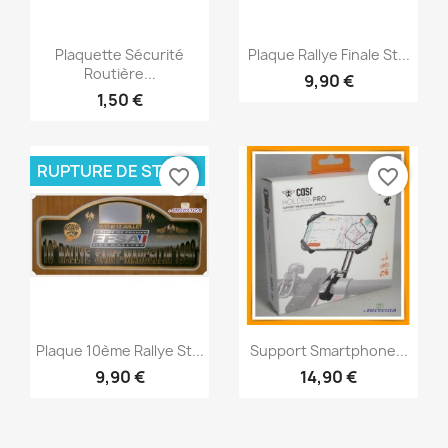
Aperçu rapide
Aperçu rapide


Plaquette Sécurité
Plaque Rallye Finale St...
Routière...
9,90 €
1,50 €
RUPTURE DE STOCK
favorite_border
favorite_border
Aperçu rapide
Aperçu rapide


Plaque 10ème Rallye St...
Support Smartphone...
9,90 €
14,90 €