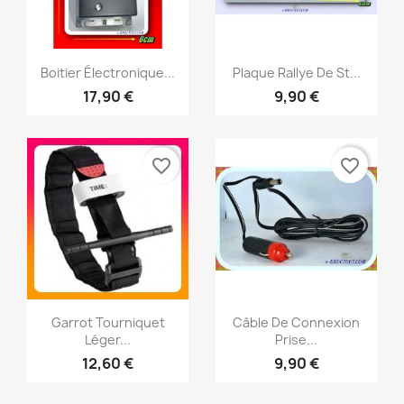
Aperçu rapide
Aperçu rapide


Boitier Électronique...
Plaque Rallye De St...
17,90 €
9,90 €
favorite_border
favorite_border
Aperçu rapide
Aperçu rapide


Garrot Tourniquet
Câble De Connexion
Léger...
Prise...
12,60 €
9,90 €