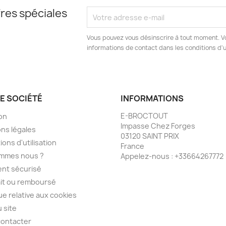
res spéciales
Vous pouvez vous désinscrire à tout moment. V
informations de contact dans les conditions d'ut
E SOCIÉTÉ
INFORMATIONS
E-BROCTOUT
son
Impasse Chez Forges
ns légales
03120 SAINT PRIX
ions d'utilisation
France
ommes nous ?
Appelez-nous :
+33664267772
nt sécurisé
ait ou remboursé
que relative aux cookies
u site
contacter