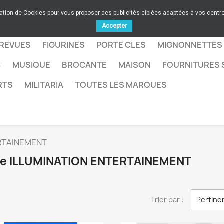
sation de Cookies pour vous proposer des publicités ciblées adaptées à vos centres
Accepter
 REVUES
FIGURINES
PORTE CLES
MIGNONNETTES
S
MUSIQUE
BROCANTE
MAISON
FOURNITURES 
RTS
MILITARIA
TOUTES LES MARQUES
RTAINEMENT
rque ILLUMINATION ENTERTAINEMENT
Trier par :
Pertine