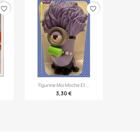
favorite_border
favorite_border
Aperçu rapide

Figurine Moi Moche Et...
3,30 €