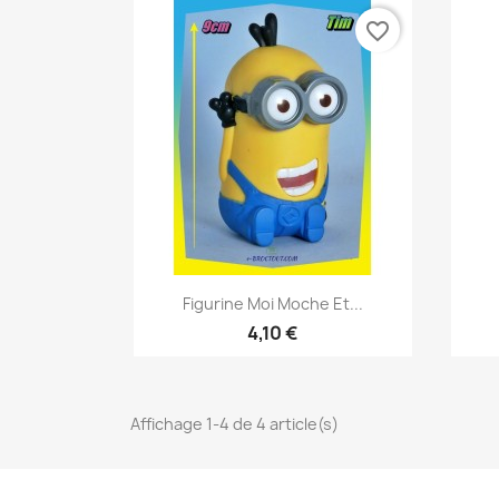
favorite_border
Aperçu rapide

Figurine Moi Moche Et...
4,10 €
Affichage 1-4 de 4 article(s)