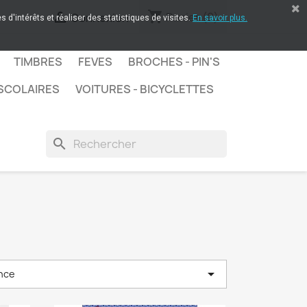
shopping_cart

Panier
(0)
Connexion
 d'intérêts et réaliser des statistiques de visites.
En savoir plus.
TIMBRES
FEVES
BROCHES - PIN'S
SCOLAIRES
VOITURES - BICYCLETTES
search

nce