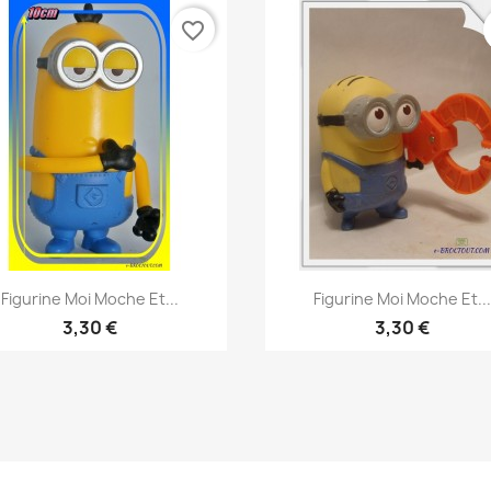
favorite_border
Aperçu rapide
Aperçu rapide


Figurine Moi Moche Et...
Figurine Moi Moche Et...
3,30 €
3,30 €