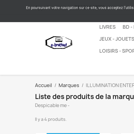
Appelez-nous :
+33664267772
En poursuivant votre navigation sur ce site, vous acceptez l'utili
LIVRES
BD -
JEUX - JOUET
LOISIRS - SPO
Accueil
Marques
ILLUMINATION ENTE
Liste des produits de la ma
Despicable me -
Il y a 4 produits.