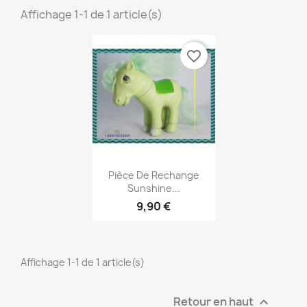
Affichage 1-1 de 1 article(s)
favorite_border
Aperçu rapide

Pièce De Rechange
Sunshine...
9,90 €
Affichage 1-1 de 1 article(s)
Retour en haut
