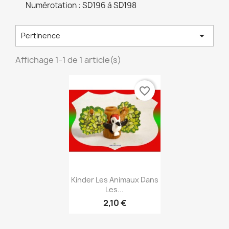
Numérotation : SD196 à SD198

Pertinence
Affichage 1-1 de 1 article(s)
favorite_border
Aperçu rapide

Kinder Les Animaux Dans
Les...
2,10 €