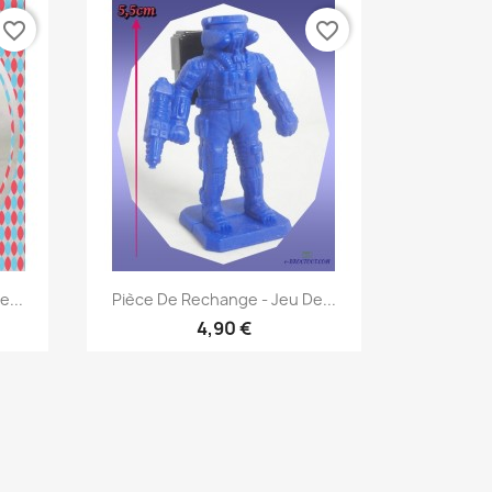
favorite_border
favorite_border
Aperçu rapide

...
Pièce De Rechange - Jeu De...
4,90 €