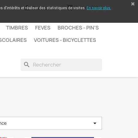
shopping_cart

Panier
(0)
Connexion
 d'intérêts et réaliser des statistiques de visites.
En savoir plus.
TIMBRES
FEVES
BROCHES - PIN'S
SCOLAIRES
VOITURES - BICYCLETTES
search

nce