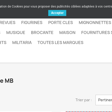
sation de Cookies pour vous proposer des publicités ciblées adaptées à vos centres
Accepter
 REVUES
FIGURINES
PORTE CLES
MIGNONNETTES
S
MUSIQUE
BROCANTE
MAISON
FOURNITURES 
RTS
MILITARIA
TOUTES LES MARQUES
ue MB
Trier par :
Pertine