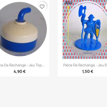
favorite_border
Aperçu rapide
Aperçu rapide


ce De Rechange - Jeu Top...
Pièce De Rechange - Jeu De
4,90 €
1,50 €