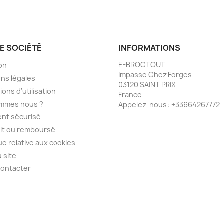
E SOCIÉTÉ
INFORMATIONS
E-BROCTOUT
son
Impasse Chez Forges
ns légales
03120 SAINT PRIX
ions d'utilisation
France
ommes nous ?
Appelez-nous :
+33664267772
nt sécurisé
ait ou remboursé
que relative aux cookies
u site
contacter