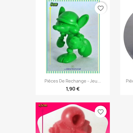
favorite_border
Aperçu rapide

Pièces De Rechange - Jeu...
Piè
1,90 €
favorite_border