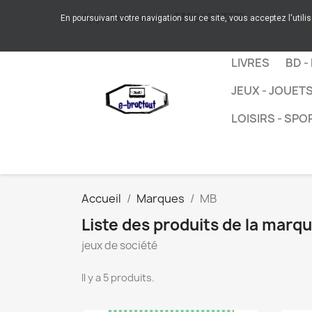
Appelez-nous :
+33664267772
En poursuivant votre navigation sur ce site, vous acceptez l'utili
LIVRES
BD -
JEUX - JOUET
LOISIRS - SPO
Accueil
Marques
MB
Liste des produits de la marq
jeux de société
Il y a 5 produits.