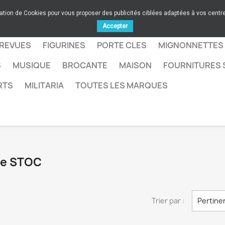
sation de Cookies pour vous proposer des publicités ciblées adaptées à vos centres
Accepter
 REVUES
FIGURINES
PORTE CLES
MIGNONNETTES
S
MUSIQUE
BROCANTE
MAISON
FOURNITURES 
RTS
MILITARIA
TOUTES LES MARQUES
que STOC
Trier par :
Pertine