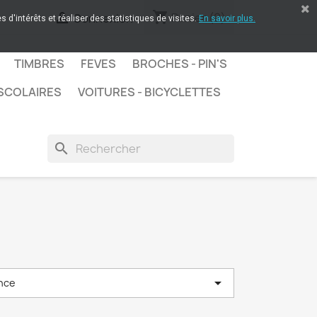
shopping_cart

Panier
(0)
Connexion
 d'intérêts et réaliser des statistiques de visites.
En savoir plus.
TIMBRES
FEVES
BROCHES - PIN'S
SCOLAIRES
VOITURES - BICYCLETTES
search

nce