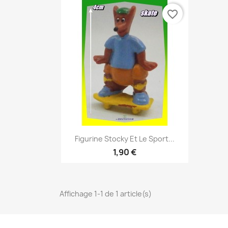
favorite_border
Aperçu rapide

Figurine Stocky Et Le Sport...
1,90 €
Affichage 1-1 de 1 article(s)