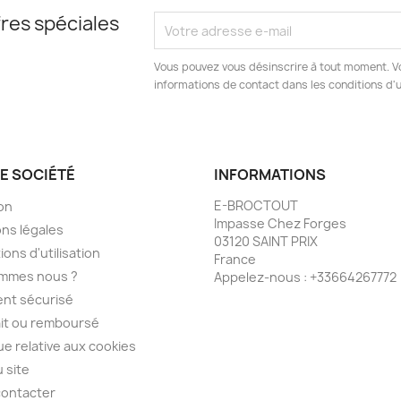
res spéciales
Vous pouvez vous désinscrire à tout moment. V
informations de contact dans les conditions d'ut
E SOCIÉTÉ
INFORMATIONS
E-BROCTOUT
son
Impasse Chez Forges
ns légales
03120 SAINT PRIX
ions d'utilisation
France
ommes nous ?
Appelez-nous :
+33664267772
nt sécurisé
ait ou remboursé
que relative aux cookies
u site
contacter