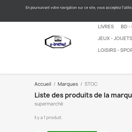
Appelez-nous :
+33664267772
En poursuivant votre navigation sur ce site, vous acceptez l'utili
LIVRES
BD -
JEUX - JOUET
LOISIRS - SPO
Accueil
Marques
STOC
Liste des produits de la mar
supermarché
Il y a 1 produit.