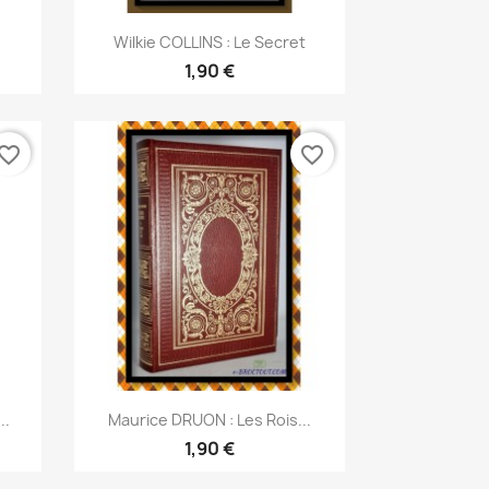
Aperçu rapide

Wilkie COLLINS : Le Secret
1,90 €
vorite_border
favorite_border
Aperçu rapide

..
Maurice DRUON : Les Rois...
1,90 €