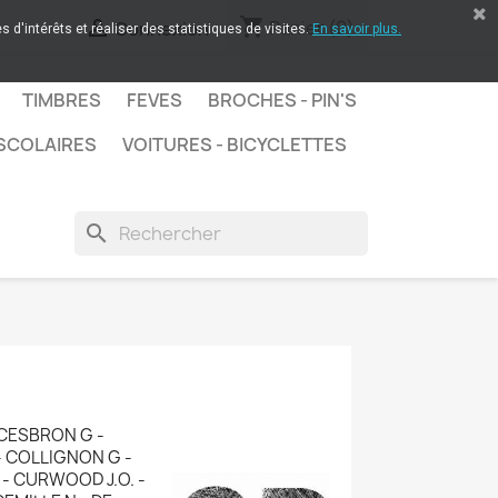
shopping_cart

Panier
(0)
Connexion
 d'intérêts et réaliser des statistiques de visites.
En savoir plus.
TIMBRES
FEVES
BROCHES - PIN'S
SCOLAIRES
VOITURES - BICYCLETTES
search
 CESBRON G -
- COLLIGNON G -
- CURWOOD J.O. -