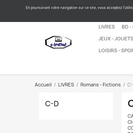
Appelez-nous :
+33664267772
En poursuivant votre navigation sur ce site, vous acceptez l'utili
LIVRES
BD -
JEUX - JOUET
LOISIRS - SPO
Accueil
LIVRES
Romans - Fictions
C
C-D
CA
CH
CO