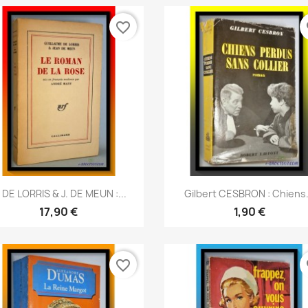
favorite_border
fa
Aperçu rapide
Aperçu rapide


 DE LORRIS & J. DE MEUN :...
Gilbert CESBRON : Chiens.
17,90 €
1,90 €
favorite_border
fa