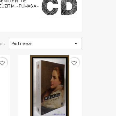
EMILLE N - DE
EUZIT M. - DUMAS A -

ar :
Pertinence
vorite_border
favorite_border