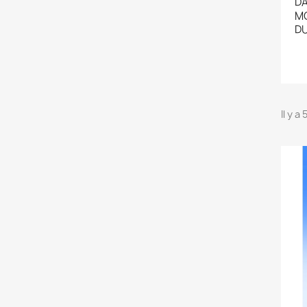
DA
MO
DU
Il y a