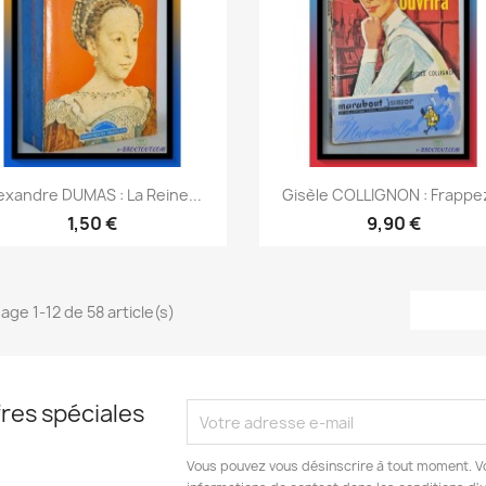
Aperçu rapide
Aperçu rapide


exandre DUMAS : La Reine...
Gisèle COLLIGNON : Frappez
1,50 €
9,90 €
hage 1-12 de 58 article(s)
res spéciales
Vous pouvez vous désinscrire à tout moment. V