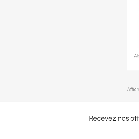
Al
Affic
Recevez nos off