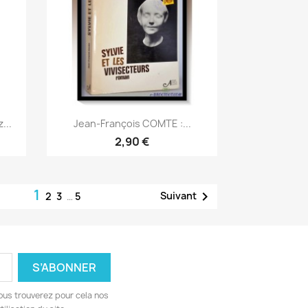
Aperçu rapide

...
Jean-François COMTE :...
2,90 €
1

Suivant
2
3
…
5
ous trouverez pour cela nos