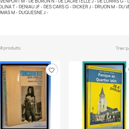
VENPORT M - DE BURON N - DE LACRETELLE J - DE LORRIS G - D
LINA T - DENIAU JF - DES CARS G - DICKER J - DRUON M - DU V
MAS M - DUQUESNE J -
 58 produits.
Trier p
favorite_border
fa