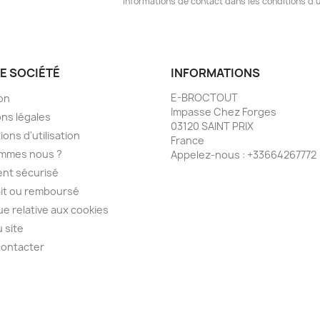
informations de contact dans les conditions d'ut
E SOCIÉTÉ
INFORMATIONS
E-BROCTOUT
son
Impasse Chez Forges
ns légales
03120 SAINT PRIX
ions d'utilisation
France
ommes nous ?
Appelez-nous :
+33664267772
nt sécurisé
ait ou remboursé
que relative aux cookies
u site
contacter