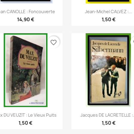
Aperçu rapide
Aperçu rapide


ean CANOLLE : Foncouverte
Jean-Michel CALVEZ :...
14,90 €
1,50 €
favorite_border
fa
Aperçu rapide
Aperçu rapide


x DU VEUZIT : Le Vieux Puits
Jacques DE LACRETELLE :.
1,50 €
1,50 €