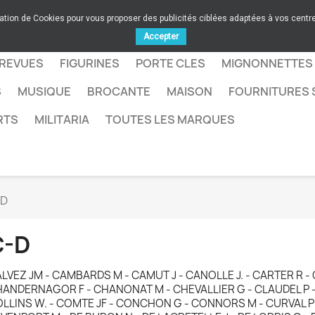
sation de Cookies pour vous proposer des publicités ciblées adaptées à vos centres
Accepter
 REVUES
FIGURINES
PORTE CLES
MIGNONNETTES
S
MUSIQUE
BROCANTE
MAISON
FOURNITURES 
RTS
MILITARIA
TOUTES LES MARQUES
-D
C-D
LVEZ JM - CAMBARDS M - CAMUT J - CANOLLE J. - CARTER R -
ANDERNAGOR F - CHANONAT M - CHEVALLIER G - CLAUDEL P 
LLINS W. - COMTE JF - CONCHON G - CONNORS M - CURVAL P 