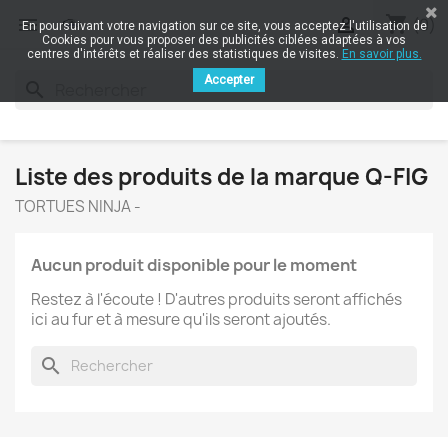
shopping_cart


(0)
En poursuivant votre navigation sur ce site, vous acceptez l'utilisation de
Cookies pour vous proposer des publicités ciblées adaptées à vos
centres d'intérêts et réaliser des statistiques de visites.
En savoir plus.
Accepter
search
Liste des produits de la marque Q-FIG
TORTUES NINJA -
Aucun produit disponible pour le moment
Restez à l'écoute ! D'autres produits seront affichés
ici au fur et à mesure qu'ils seront ajoutés.
search