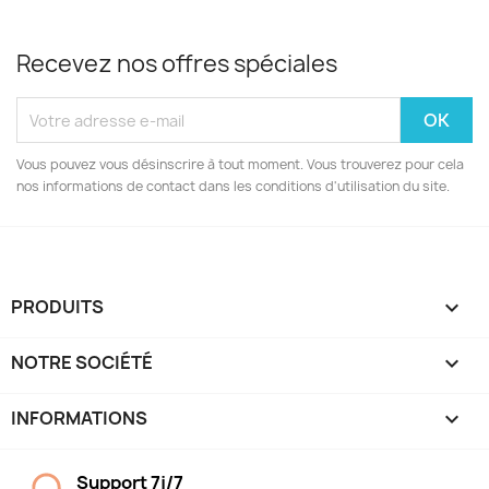
Recevez nos offres spéciales
Vous pouvez vous désinscrire à tout moment. Vous trouverez pour cela
nos informations de contact dans les conditions d'utilisation du site.
PRODUITS

NOTRE SOCIÉTÉ

INFORMATIONS
keyboard_arrow_down
Support 7j/7