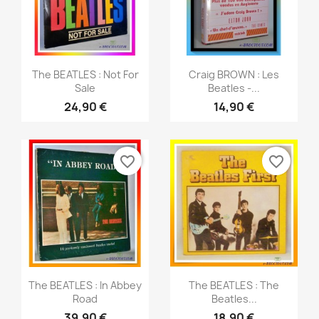
Aperçu rapide
Aperçu rapide


The BEATLES : Not For
Craig BROWN : Les
Sale
Beatles -...
24,90 €
14,90 €
favorite_border
favorite_border
Aperçu rapide
Aperçu rapide


The BEATLES : In Abbey
The BEATLES : The
Road
Beatles...
39,90 €
18,90 €