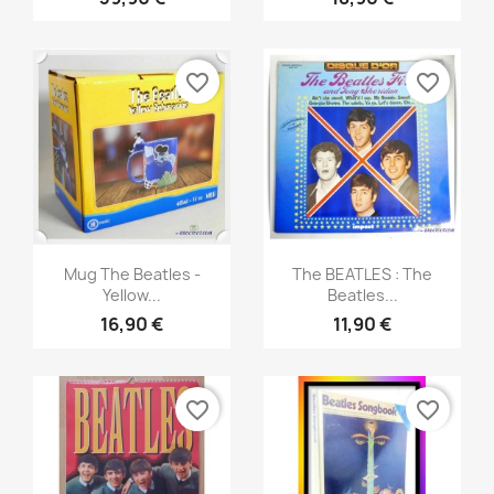
favorite_border
favorite_border
Aperçu rapide
Aperçu rapide


Mug The Beatles -
The BEATLES : The
Yellow...
Beatles...
16,90 €
11,90 €
favorite_border
favorite_border