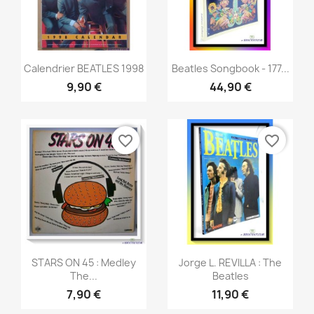
Aperçu rapide
Aperçu rapide


Calendrier BEATLES 1998
Beatles Songbook - 177...
9,90 €
44,90 €
favorite_border
favorite_border
Aperçu rapide
Aperçu rapide


STARS ON 45 : Medley
Jorge L. REVILLA : The
The...
Beatles
7,90 €
11,90 €