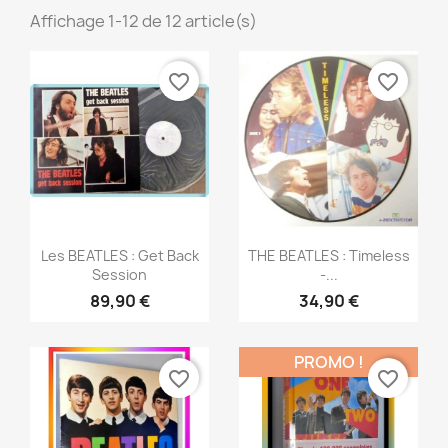
Affichage 1-12 de 12 article(s)
favorite_border
favorite_border
Aperçu rapide
Aperçu rapide


Les BEATLES : Get Back
THE BEATLES : Timeless
Session
-...
89,90 €
34,90 €
PROMO !
favorite_border
favorite_border