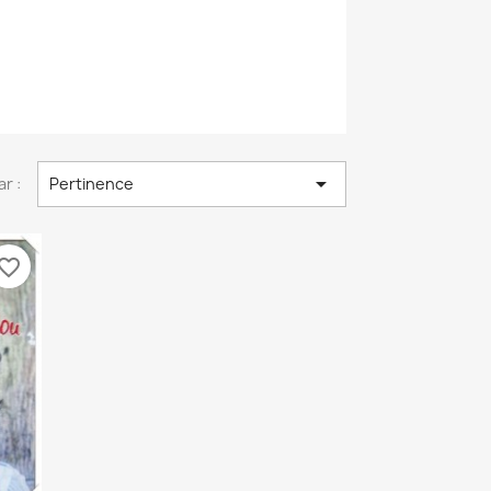

ar :
Pertinence
vorite_border