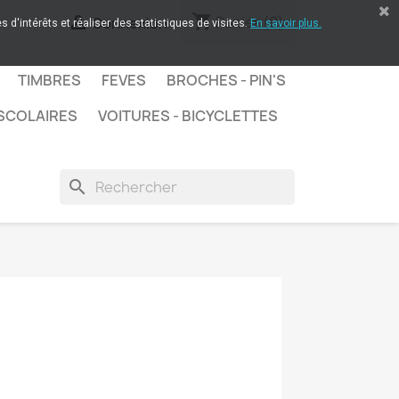
shopping_cart

Panier
(0)
Connexion
 d'intérêts et réaliser des statistiques de visites.
En savoir plus.
TIMBRES
FEVES
BROCHES - PIN'S
SCOLAIRES
VOITURES - BICYCLETTES
search