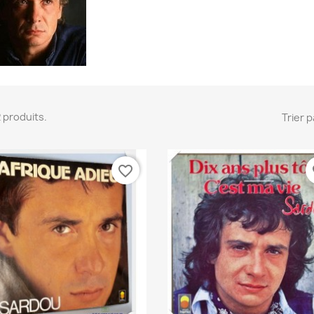
 2 produits.
Trier p
favorite_border
fa