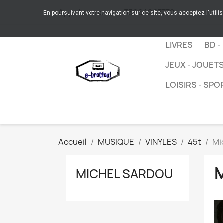
Appelez-nous :
+33664267772
En poursuivant votre navigation sur ce site, vous acceptez l'utili
LIVRES
BD -
JEUX - JOUET
LOISIRS - SPO
Accueil
MUSIQUE
VINYLES
45t
Mi
MICHEL SARDOU