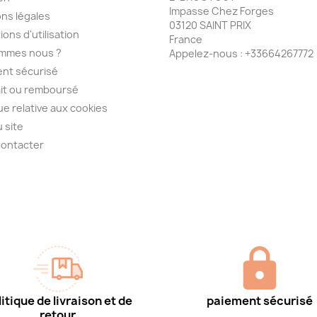
Impasse Chez Forges
ns légales
03120 SAINT PRIX
ions d'utilisation
France
ommes nous ?
Appelez-nous :
+33664267772
nt sécurisé
ait ou remboursé
que relative aux cookies
u site
contacter
itique de livraison et de
paiement sécurisé
retour