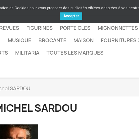
sation de Cookies pour vous proposer des publicités ciblées adaptées à vos centres
Accepter
 REVUES
FIGURINES
PORTE CLES
MIGNONNETTES
S
MUSIQUE
BROCANTE
MAISON
FOURNITURES 
RTS
MILITARIA
TOUTES LES MARQUES
chel SARDOU
MICHEL SARDOU