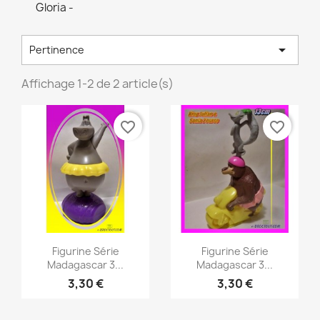
Gloria -

Pertinence
Affichage 1-2 de 2 article(s)
favorite_border
favorite_border
Aperçu rapide
Aperçu rapide


Figurine Série
Figurine Série
Madagascar 3...
Madagascar 3...
3,30 €
3,30 €