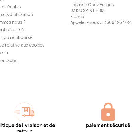
Impasse Chez Forges
ns légales
03120 SAINT PRIX
ions d'utilisation
France
ommes nous ?
Appelez-nous :
+33664267772
nt sécurisé
ait ou remboursé
que relative aux cookies
u site
contacter
itique de livraison et de
paiement sécurisé
retour