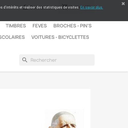
shopping_cart

Panier
(0)
Connexion
 d'intérêts et réaliser des statistiques de visites.
En savoir plus.
TIMBRES
FEVES
BROCHES - PIN'S
SCOLAIRES
VOITURES - BICYCLETTES
search