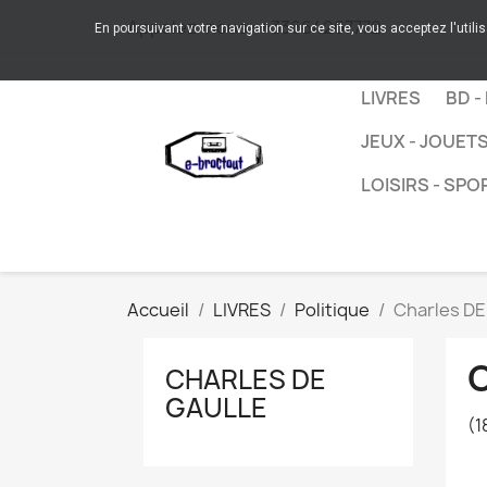
Appelez-nous :
+33664267772
En poursuivant votre navigation sur ce site, vous acceptez l'utili
LIVRES
BD -
JEUX - JOUET
LOISIRS - SPO
Accueil
LIVRES
Politique
Charles D
CHARLES DE
GAULLE
(1