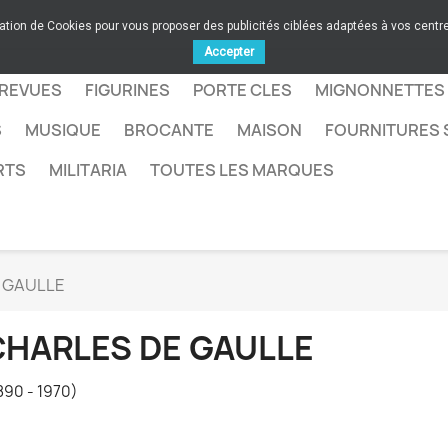
sation de Cookies pour vous proposer des publicités ciblées adaptées à vos centres
Accepter
 REVUES
FIGURINES
PORTE CLES
MIGNONNETTES
S
MUSIQUE
BROCANTE
MAISON
FOURNITURES 
RTS
MILITARIA
TOUTES LES MARQUES
E GAULLE
CHARLES DE GAULLE
890 - 1970)