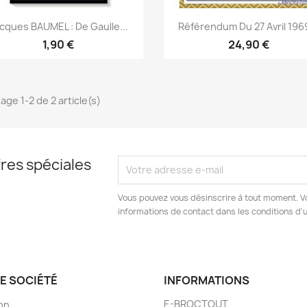
Aperçu rapide
Aperçu rapide


cques BAUMEL : De Gaulle...
Référendum Du 27 Avril 1969
1,90 €
24,90 €
age 1-2 de 2 article(s)
res spéciales
Vous pouvez vous désinscrire à tout moment. V
informations de contact dans les conditions d'ut
E SOCIÉTÉ
INFORMATIONS
E-BROCTOUT
son