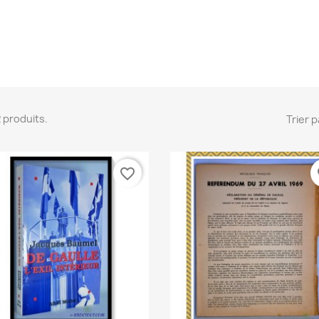
 2 produits.
Trier p
favorite_border
fa