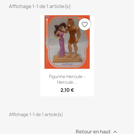
Affichage 1-1 de 1 article(s)
favorite_border
Aperçu rapide

Figurine Hercule -
Hercule...
2,10 €
Affichage 1-1 de 1 article(s)
Retour en haut
