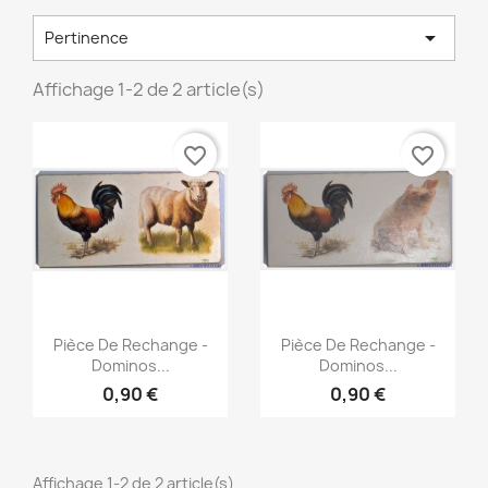

Pertinence
Affichage 1-2 de 2 article(s)
favorite_border
favorite_border
Aperçu rapide
Aperçu rapide


Pièce De Rechange -
Pièce De Rechange -
Dominos...
Dominos...
0,90 €
0,90 €
Affichage 1-2 de 2 article(s)