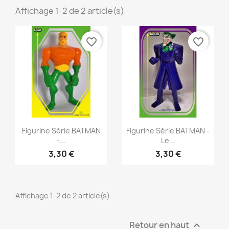
Affichage 1-2 de 2 article(s)
favorite_border
favorite_border
Aperçu rapide
Aperçu rapide


Figurine Série BATMAN
Figurine Série BATMAN -
-...
Le...
3,30 €
3,30 €
Affichage 1-2 de 2 article(s)
Retour en haut
