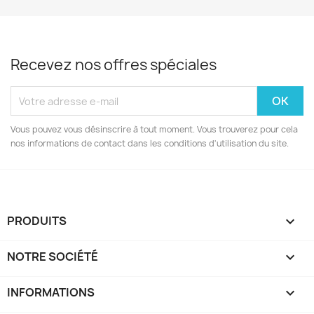
Recevez nos offres spéciales
Vous pouvez vous désinscrire à tout moment. Vous trouverez pour cela
nos informations de contact dans les conditions d'utilisation du site.
PRODUITS

NOTRE SOCIÉTÉ

INFORMATIONS
keyboard_arrow_down