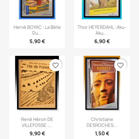
Aperçu rapide
Aperçu rapide


Hervé BOYAC : La Bête
Thor HEYERDAHL : Aku-
Du...
Aku,...
5,90 €
6,90 €
favorite_border
favorite_border
Aperçu rapide
Aperçu rapide


René Héron DE
Christiane
VILLEFOSSE :...
DESROCHES...
9,90 €
1,50 €