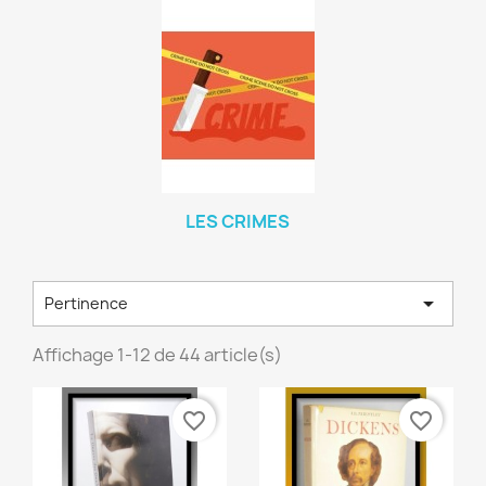
LES CRIMES

Pertinence
Affichage 1-12 de 44 article(s)
favorite_border
favorite_border