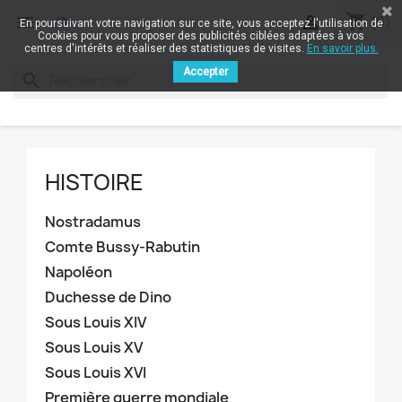
shopping_cart


(0)
En poursuivant votre navigation sur ce site, vous acceptez l'utilisation de
Cookies pour vous proposer des publicités ciblées adaptées à vos
centres d'intérêts et réaliser des statistiques de visites.
En savoir plus.
Accepter
search
HISTOIRE
Nostradamus
Comte Bussy-Rabutin
Napoléon
Duchesse de Dino
Sous Louis XIV
Sous Louis XV
Sous Louis XVI
Première guerre mondiale