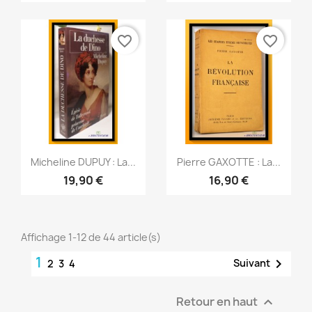
favorite_border
favorite_border
Aperçu rapide
Aperçu rapide


Micheline DUPUY : La...
Pierre GAXOTTE : La...
19,90 €
16,90 €
Affichage 1-12 de 44 article(s)
1

Suivant
2
3
4
Retour en haut
