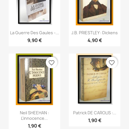
Aperçu rapide
Aperçu rapide


La Guerre Des Gaules -...
J.B. PRIESTLEY : Dickens
9,90 €
4,90 €
favorite_border
favorite_border
Aperçu rapide
Aperçu rapide


Neil SHEEHAN :
Patrick DE CAROLIS :...
L'innocence...
1,90 €
1,90 €