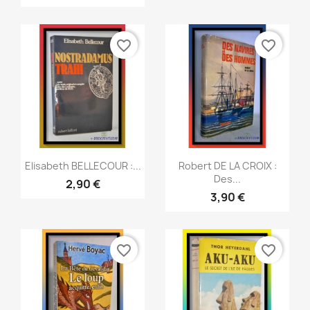
favorite_border
favorite_border
Aperçu rapide
Aperçu rapide


Elisabeth BELLECOUR :...
Robert DE LA CROIX :
Des...
2,90 €
3,90 €
favorite_border
favorite_border