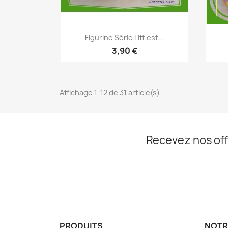
Aperçu rapide

Figurine Série Littlest...
3,90 €
Affichage 1-12 de 31 article(s)
Recevez nos off
PRODUITS
NOTR