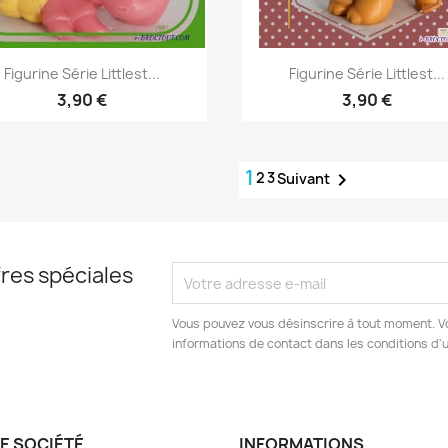
Aperçu rapide
Aperçu rapide


Figurine Série Littlest...
Figurine Série Littlest...
3,90 €
3,90 €
1
2
3

Suivant
res spéciales
Vous pouvez vous désinscrire à tout moment. V
informations de contact dans les conditions d'ut
E SOCIÉTÉ
INFORMATIONS