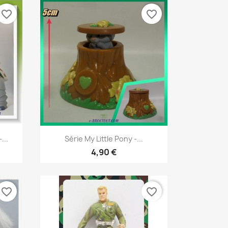
favorite_border
favorite_border
Aperçu rapide

...
Série My Little Pony -...
4,90 €
favorite_border
favorite_border