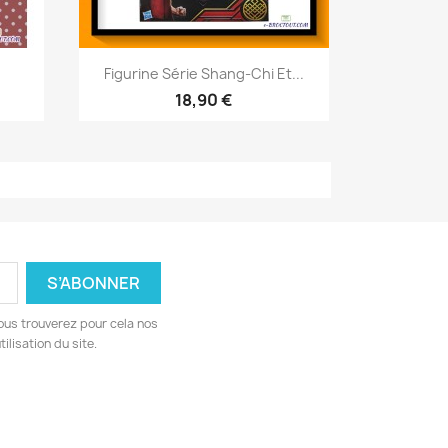
Aperçu rapide

Figurine Série Shang-Chi Et...
18,90 €
ous trouverez pour cela nos
ilisation du site.