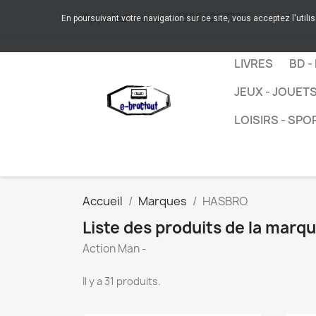
Appelez-nous :
+33664267772
En poursuivant votre navigation sur ce site, vous acceptez l'utili
LIVRES
BD -
JEUX - JOUET
LOISIRS - SPO
Accueil
Marques
HASBRO
Liste des produits de la mar
Action Man -
Il y a 31 produits.