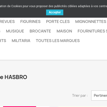
sation de Cookies pour vous proposer des publicités ciblées adaptées à vos centres
Accepter
 REVUES
FIGURINES
PORTE CLES
MIGNONNETTES
S
MUSIQUE
BROCANTE
MAISON
FOURNITURES 
RTS
MILITARIA
TOUTES LES MARQUES
que HASBRO
Trier par :
Pertine