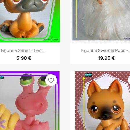
Aperçu rapide
Aperçu rapide


Figurine Série Littlest...
Figurine Sweetie Pups -..
3,90 €
19,90 €
favorite_border