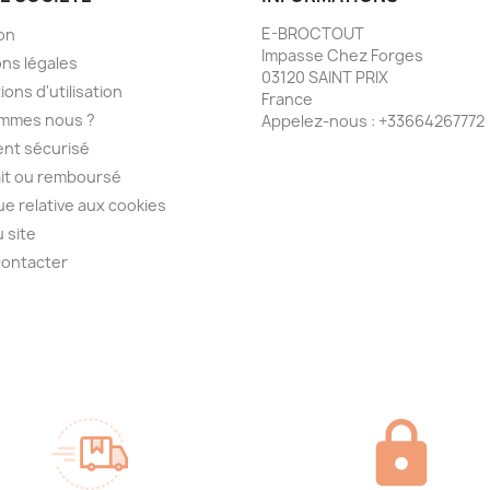
E-BROCTOUT
son
Impasse Chez Forges
ns légales
03120 SAINT PRIX
ions d'utilisation
France
ommes nous ?
Appelez-nous :
+33664267772
nt sécurisé
ait ou remboursé
que relative aux cookies
u site
contacter