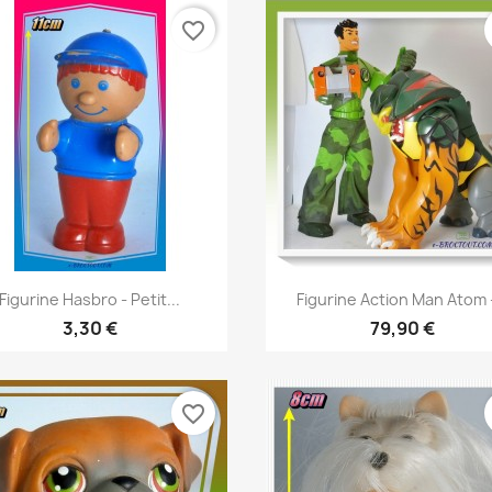
favorite_border
Aperçu rapide
Aperçu rapide


Figurine Hasbro - Petit...
Figurine Action Man Atom -
3,30 €
79,90 €
favorite_border