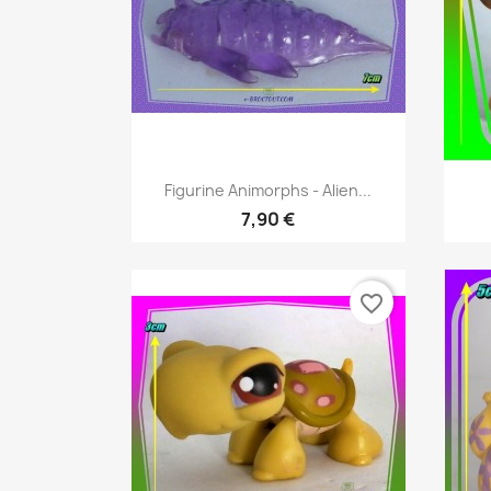
Aperçu rapide

Figurine Animorphs - Alien...
7,90 €
favorite_border