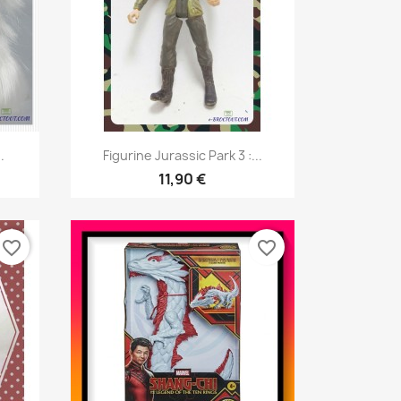
Aperçu rapide

.
Figurine Jurassic Park 3 :...
11,90 €
favorite_border
favorite_border