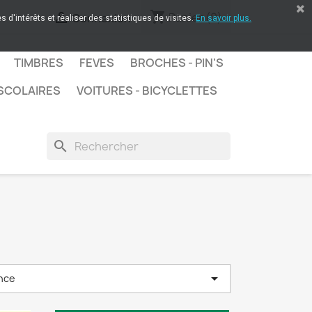
shopping_cart

Panier
(0)
Connexion
 d'intérêts et réaliser des statistiques de visites.
En savoir plus.
TIMBRES
FEVES
BROCHES - PIN'S
SCOLAIRES
VOITURES - BICYCLETTES
search

nce