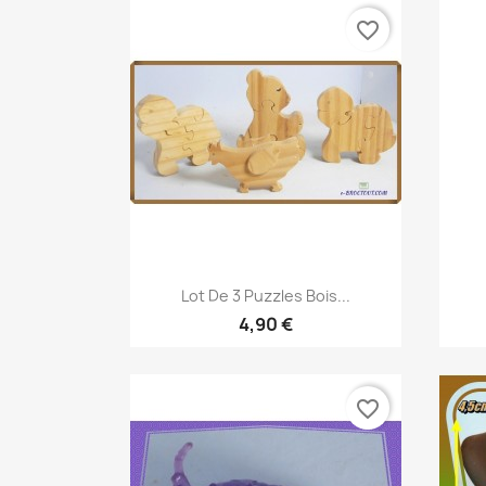
favorite_border
Aperçu rapide

Lot De 3 Puzzles Bois...
4,90 €
favorite_border