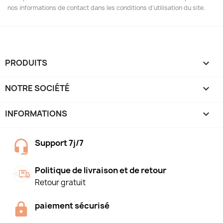
nos informations de contact dans les conditions d'utilisation du site.
PRODUITS

NOTRE SOCIÉTÉ

INFORMATIONS
keyboard_arrow_down
Support 7j/7
Politique de livraison et de retour
Retour gratuit
paiement sécurisé