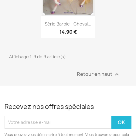
Aperçu rapide

Série Barbie - Cheval...
14,90 €
Affichage 1-9 de 9 article(s)
Retour en haut

Recevez nos offres spéciales
Vous pouvez vous désinscrire à tout moment. Vous trouverez pour cela