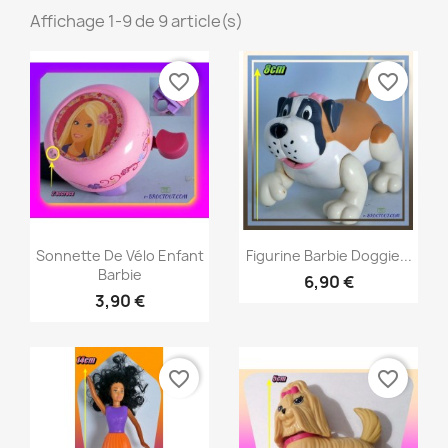
Affichage 1-9 de 9 article(s)
favorite_border
favorite_border
Aperçu rapide
Aperçu rapide


Sonnette De Vélo Enfant
Figurine Barbie Doggie...
Barbie
6,90 €
3,90 €
favorite_border
favorite_border