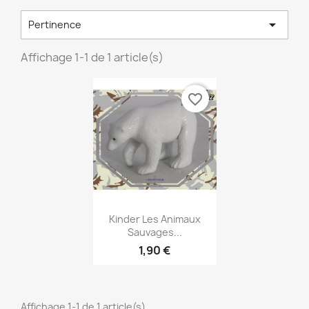

Pertinence
Affichage 1-1 de 1 article(s)
favorite_border
Aperçu rapide

Kinder Les Animaux
Sauvages...
1,90 €
Affichage 1-1 de 1 article(s)