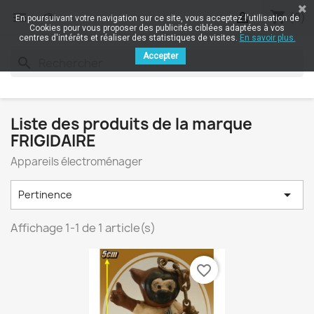
shopping_cart


(0)
En poursuivant votre navigation sur ce site, vous acceptez l'utilisation de
Cookies pour vous proposer des publicités ciblées adaptées à vos
centres d'intérêts et réaliser des statistiques de visites.
En savoir plus.
Accepter
search
Liste des produits de la marque
FRIGIDAIRE
Appareils électroménager

Pertinence
Affichage 1-1 de 1 article(s)
favorite_border