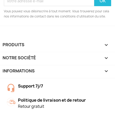
Vous pouvez vous désinscrire à tout moment. Vous trouverez pour cela
nos informations de contact dans les conditions d'utilisation du site.
PRODUITS

NOTRE SOCIÉTÉ

INFORMATIONS
keyboard_arrow_down
Support 7j/7
Politique de livraison et de retour
Retour gratuit