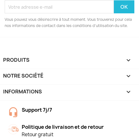
Vous pouvez vous désinscrire à tout moment. Vous trouverez pour cela
nos informations de contact dans les conditions d'utilisation du site.
PRODUITS

NOTRE SOCIÉTÉ

INFORMATIONS
keyboard_arrow_down
Support 7j/7
Politique de livraison et de retour
Retour gratuit