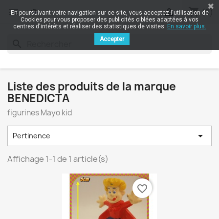
shopping_cart


(0)
En poursuivant votre navigation sur ce site, vous acceptez l'utilisation de
Cookies pour vous proposer des publicités ciblées adaptées à vos
centres d'intérêts et réaliser des statistiques de visites.
En savoir plus.
Accepter
search
Liste des produits de la marque
BENEDICTA
figurines Mayo kid

Pertinence
Affichage 1-1 de 1 article(s)
favorite_border