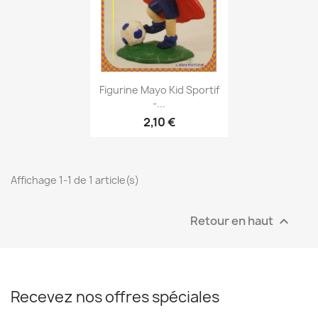
Aperçu rapide

Figurine Mayo Kid Sportif
-...
2,10 €
Affichage 1-1 de 1 article(s)
Retour en haut

Recevez nos offres spéciales