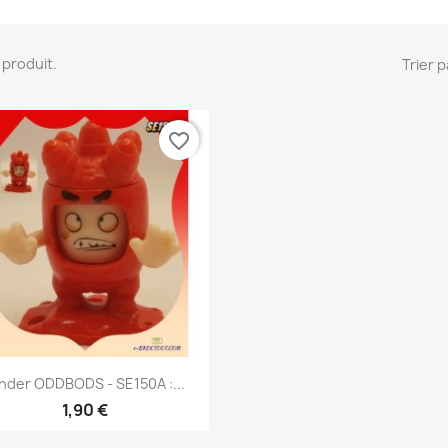
 1 produit.
Trier p
favorite_border
Aperçu rapide

nder ODDBODS - SE150A :...
1,90 €