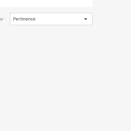

ar :
Pertinence