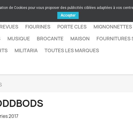
sation de Cookies pour vous proposer des publicités ciblées adaptées à vos centres
Accepter
 REVUES
FIGURINES
PORTE CLES
MIGNONNETTES
S
MUSIQUE
BROCANTE
MAISON
FOURNITURES 
RTS
MILITARIA
TOUTES LES MARQUES
S
ODDBODS
ries 2017