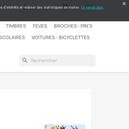
shopping_cart

Panier
(0)
Connexion
 d'intérêts et réaliser des statistiques de visites.
En savoir plus.
TIMBRES
FEVES
BROCHES - PIN'S
SCOLAIRES
VOITURES - BICYCLETTES
search