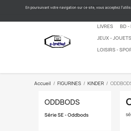
Appelez-nous :
+33664267772
En poursuivant votre navigation sur ce site, vous acceptez l'utili
LIVRES
BD -
JEUX - JOUET
LOISIRS - SPO
Accueil
FIGURINES
KINDER
ODDBOD
ODDBODS
sé
Série SE - Oddbods