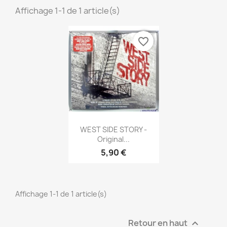
Affichage 1-1 de 1 article(s)
favorite_border
Aperçu rapide

WEST SIDE STORY -
Original...
5,90 €
Affichage 1-1 de 1 article(s)
Retour en haut
