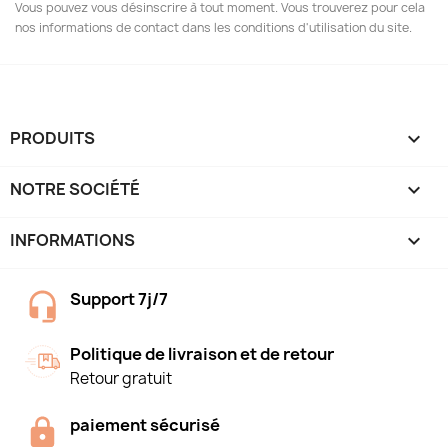
Vous pouvez vous désinscrire à tout moment. Vous trouverez pour cela
nos informations de contact dans les conditions d'utilisation du site.
PRODUITS

NOTRE SOCIÉTÉ

INFORMATIONS
keyboard_arrow_down
Support 7j/7
Politique de livraison et de retour
Retour gratuit
paiement sécurisé