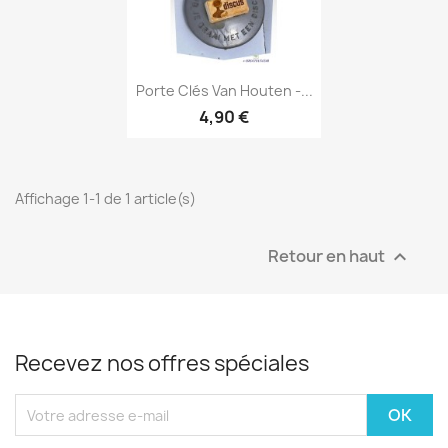
Aperçu rapide

Porte Clés Van Houten -...
4,90 €
Affichage 1-1 de 1 article(s)
Retour en haut

Recevez nos offres spéciales