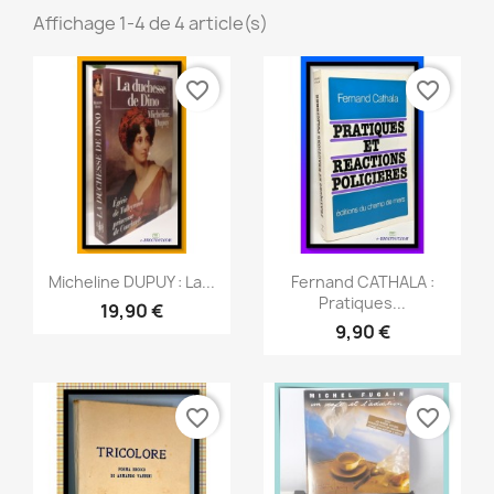
Affichage 1-4 de 4 article(s)
favorite_border
favorite_border
Aperçu rapide
Aperçu rapide


Micheline DUPUY : La...
Fernand CATHALA :
Pratiques...
19,90 €
9,90 €
favorite_border
favorite_border