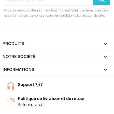
Vous pouvez vous désinscrire à tout moment. Vous trouverez pour cela
nos informations de contact dans les conditions d'utilisation du site.
PRODUITS

NOTRE SOCIÉTÉ

INFORMATIONS
keyboard_arrow_down
Support 7j/7
Politique de livraison et de retour
Retour gratuit