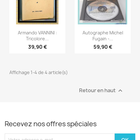
Aperçu rapide
Aperçu rapide


Armando VANNINI :
Autographe Michel
Tricolore...
Fugain -...
39,90 €
59,90 €
Affichage 1-4 de 4 article(s)
Retour en haut

Recevez nos offres spéciales